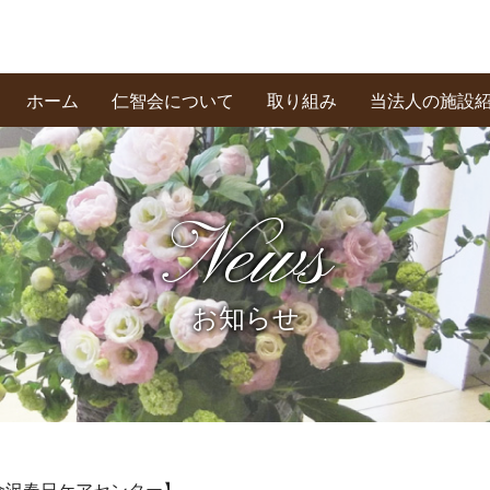
ホーム
仁智会について
取り組み
当法人の施設
基本理念・あいさつ
創業の精神
私たちの信条
News
お知らせ