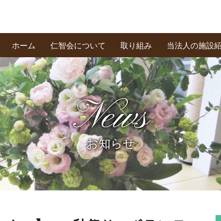
ホーム
仁智会について
取り組み
当法人の施設
基本理念・あいさつ
創業の精神
私たちの信条
News
お知らせ