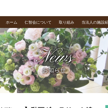
ホーム
仁智会について
取り組み
当法人の施設
基本理念・あいさつ
創業の精神
私たちの信条
News
お知らせ