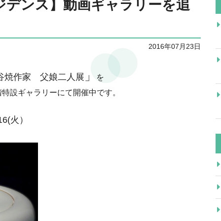
ジデンス】動画ギャラリーを追
2016年07月23日
」
谷焼作家 父娘二人展
を
階特設ギャラリーにて開催中です。
16(火）