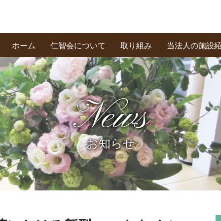
ホーム
仁智会について
取り組み
当法人の施設
基本理念・あいさつ
創業の精神
私たちの信条
News
お知らせ