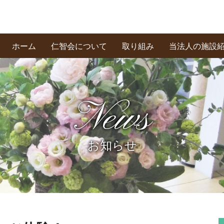
ホーム
仁智会について
取り組み
当法人の施設
基本理念・あいさつ
創業の精神
私たちの信条
News
お知らせ