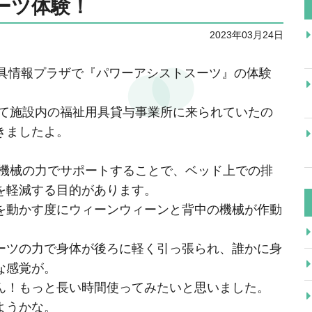
ーツ体験！
2023年03月24日
祉用具情報プラザで『パワーアシストスーツ』の体験
て施設内の福祉用具貸与事業所に来られていたの
きましたよ。
機械の力でサポートすることで、ベッド上での排
を軽減する目的があります。
を動かす度にウィーンウィーンと背中の機械が作動
ーツの力で身体が後ろに軽く引っ張られ、誰かに身
な感覚が。
ん！もっと長い時間使ってみたいと思いました。
ようかな。