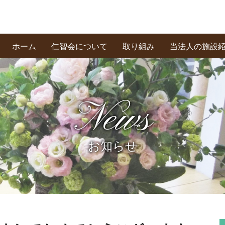
ホーム
仁智会について
取り組み
当法人の施設
基本理念・あいさつ
創業の精神
私たちの信条
News
お知らせ