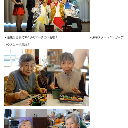
▲最後は全員で365歩のマーチの大合唱！ ▲豪華スター（？）がケア
ハウスに一挙集結！