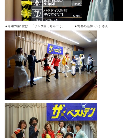
▲今週の第1位は…「リンダ困っちゃーう」 ▲司会の黒柳（？）さん