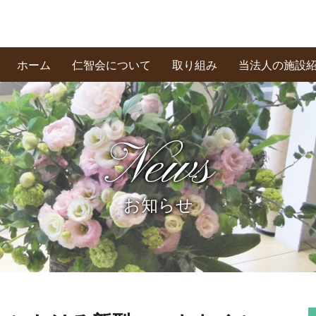
ホーム
仁智会について
取り組み
当法人の施設
基本理念・あいさつ
創業の精神
私たちの信条
News
お知らせ