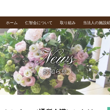
ホーム
仁智会について
取り組み
当法人の施設
基本理念・あいさつ
創業の精神
私たちの信条
News
お知らせ