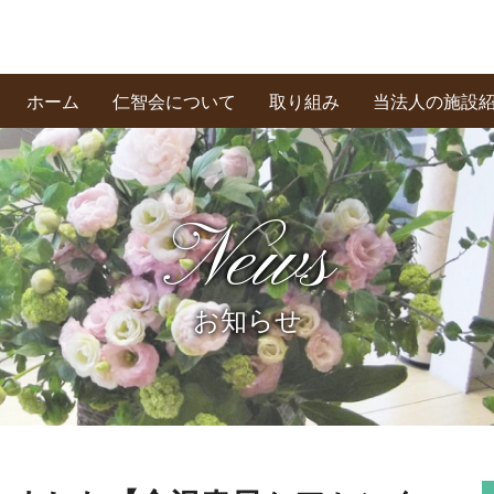
ホーム
仁智会について
取り組み
当法人の施設
基本理念・あいさつ
創業の精神
私たちの信条
News
お知らせ