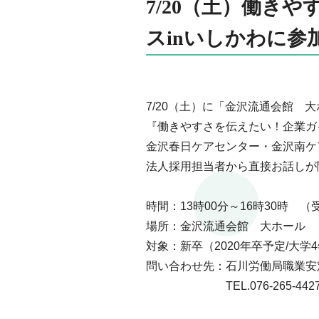
7/20（土）働き
スinいしかわに参
7/20（土）に「金沢流通会館 
『働きやすさを伝えたい！企業ガ
金沢春日ケアセンター・金沢南ケ
法人採用担当者から直接お話しが
時間：13時00分～16時30時 （
場所：金沢流通会館 大ホール
対象：新卒（2020年卒予定/大学
問い合わせ先：石川労働局職業安
あああああああ
TEL.076-265-442