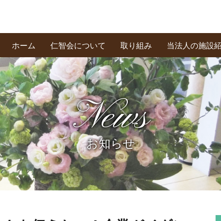
ホーム
仁智会について
取り組み
当法人の施設
基本理念・あいさつ
創業の精神
私たちの信条
News
お知らせ